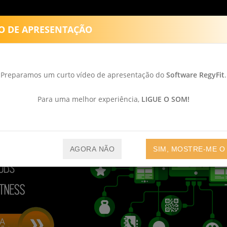
as
FUNCIONALIDADES
TESTEMUN
O DE APRESENTAÇÃO
Preparamos um curto vídeo de apresentação do
Software RegyFit
.
Para uma melhor experiência,
LIGUE O SOM!
AGORA NÃO
SIM, MOSTRE-ME O