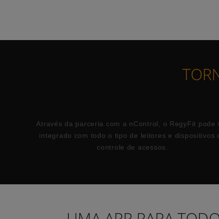
TORN
Através da parceria com a
nControl
, o RegyFit pode 
integrado com todo o tipo de leitores e dispositivos 
controle de acessos.
UMA APP PARA TODO