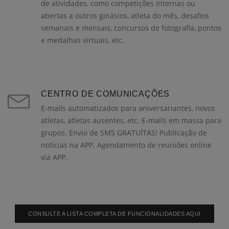
de atividades, como competições internas ou
abertas a outros ginásios, atleta do mês, desafios
semanais e mensais, concursos de fotografia, pontos
e medalhas virtuais, etc.
CENTRO DE COMUNICAÇÕES
E-mails automatizados para aniversariantes, novos
atletas, atletas ausentes, etc. E-mails em massa para
grupos. Envio de SMS GRATUÍTAS! Publicação de
notícias na APP. Agendamento de reuniões online
via APP.
CONSULTE A LISTA COMPLETA DE FUNCIONALIDADES AQUI