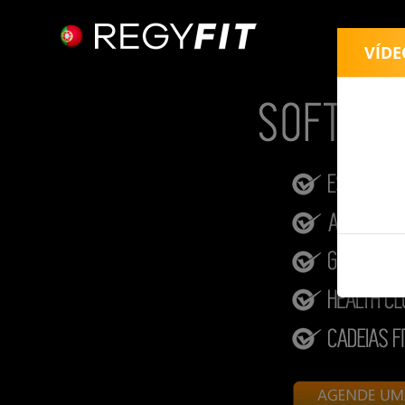
RegyFit - Software para ginásios, health clubs, estúdios e academi
VÍDE