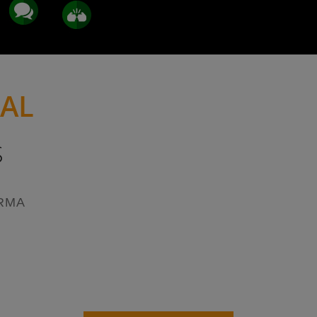
NAL
S
RMA