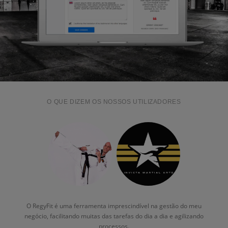
O QUE DIZEM OS NOSSOS UTILIZADORES
O RegyFit é uma ferramenta imprescindível na gestão do meu
negócio, facilitando muitas das tarefas do dia a dia e agilizando
processos.