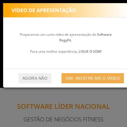
RegyFit - Software para ginásios, health clubs, estúdios e academias
VÍDEO DE APRESENTAÇÃO
tog
nav
Preparamos um curto vídeo de apresentação do
Software
RegyFit
.
Para uma melhor experiência,
LIGUE O SOM!
AGORA NÃO
SIM, MOSTRE-ME O VÍDEO
SOFTWARE LÍDER NACIONAL
GESTÃO DE NEGÓCIOS FITNESS