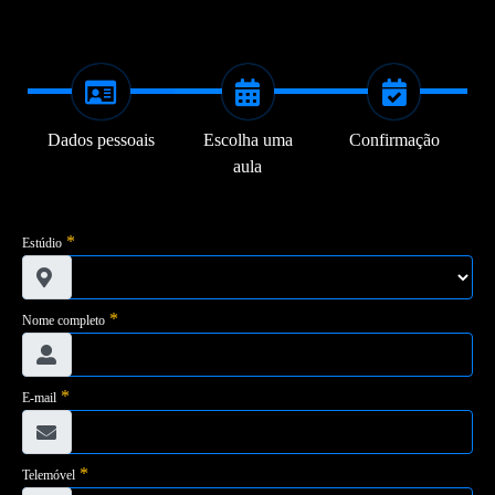
Dados pessoais
Escolha uma
Confirmação
aula
*
Estúdio
*
Nome completo
*
E-mail
*
Telemóvel