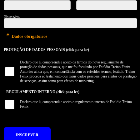
Observações:
*
Dados obrigatórios
PROTEÇÃO DE DADOS PESSOAIS (click para ler)
Declaro que li, compreendi e aceito os termos do novo regulamento de
proteção de dados pessoais, que me foi facultado por Estúdio Treino Fénix.
Autorizo ainda que, em concordância com os referidos termos, Estúdio Treino
Fénix proceda ao tratamento dos meus dados pessoais para efeitos de prestação
de serviços, assim como para efeitos de marketing.
REGULAMENTO INTERNO (click para ler)
Declaro que li, compreendi e aceito o regulamento interno de Estúdio Treino
Fénix.