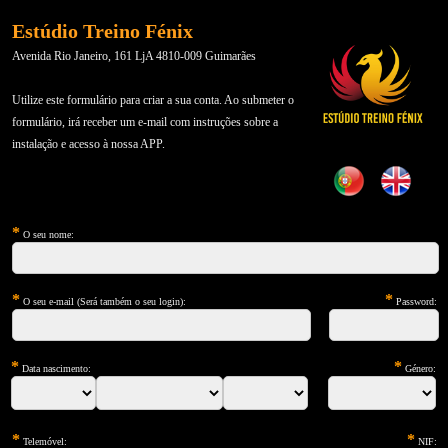
Estúdio Treino Fénix
Avenida Rio Janeiro, 161 LjA 4810-009 Guimarães
Utilize este formulário para criar a sua conta. Ao submeter o
formulário, irá receber um e-mail com instruções sobre a
instalação e acesso à nossa APP.
*
O seu nome:
*
*
O seu e-mail (Será também o seu login):
Password:
*
*
Data nascimento:
Género:
*
*
Telemóvel:
NIF: